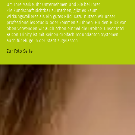
Um Ihre Marke, Ihr Unternehmen und Sie bei Ihrer
Zielkundschaft sichtbar zu machen, gibt es kaum
Wirkungsvolleres als ein gutes Bild. Dazu nutzen wir unser
professionelles Studio oder kommen zu Ihnen. Für den Blick von
oben verwenden wir auch schon einmal die Drohne. Unser Intel
Falcon Trinity ist mit seinen dreifach redundanten Systemen
auch für Flüge in der Stadt zugelassen.
Zur Foto-Seite